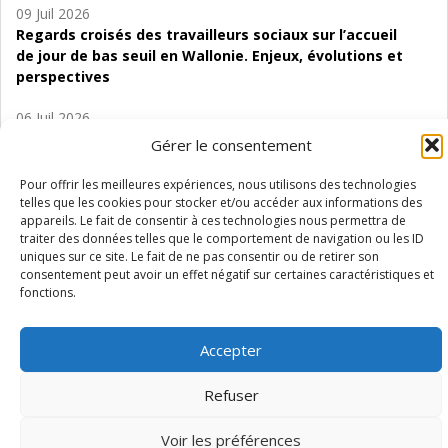
09 Juil 2026
Regards croisés des travailleurs sociaux sur l’accueil
de jour de bas seuil en Wallonie. Enjeux, évolutions et
perspectives
06 Juil 2026
Étude d’évaluabilité des Structures
Gérer le consentement
d’accompagnement à l’autocréation d’emploi (SAACE)
Pour offrir les meilleures expériences, nous utilisons des technologies
01 Juil 2026
telles que les cookies pour stocker et/ou accéder aux informations des
appareils. Le fait de consentir à ces technologies nous permettra de
Pénurie du personnel infirmier :quels indicateurs
traiter des données telles que le comportement de navigation ou les ID
d’offre de soins pour comprendre la situation en
uniques sur ce site. Le fait de ne pas consentir ou de retirer son
Wallonie ?
consentement peut avoir un effet négatif sur certaines caractéristiques et
fonctions.
Accepter
Mentions légales
Vie privée
Médiateur
Accessibilité
Refuser
Voir les préférences