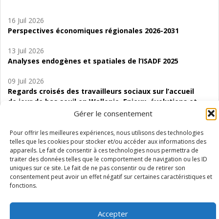
16 Juil 2026
Perspectives économiques régionales 2026-2031
13 Juil 2026
Analyses endogènes et spatiales de l’ISADF 2025
09 Juil 2026
Regards croisés des travailleurs sociaux sur l’accueil
de jour de bas seuil en Wallonie. Enjeux, évolutions et
perspectives
Gérer le consentement
06 Juil 2026
Pour offrir les meilleures expériences, nous utilisons des technologies
Étude d’évaluabilité des Structures
telles que les cookies pour stocker et/ou accéder aux informations des
appareils. Le fait de consentir à ces technologies nous permettra de
d’accompagnement à l’autocréation d’emploi (SAACE)
traiter des données telles que le comportement de navigation ou les ID
uniques sur ce site. Le fait de ne pas consentir ou de retirer son
01 Juil 2026
consentement peut avoir un effet négatif sur certaines caractéristiques et
Pénurie du personnel infirmier :quels indicateurs
fonctions.
d’offre de soins pour comprendre la situation en
Wallonie ?
Accepter