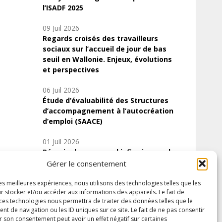
l’ISADF 2025
09 Juil 2026
Regards croisés des travailleurs
sociaux sur l’accueil de jour de bas
seuil en Wallonie. Enjeux, évolutions
et perspectives
06 Juil 2026
Étude d’évaluabilité des Structures
d’accompagnement à l’autocréation
d’emploi (SAACE)
01 Juil 2026
Pénurie du personnel infirmier :quels
indicateurs d’offre de soins pour
Gérer le consentement
comprendre la situation en Wallonie ?
les meilleures expériences, nous utilisons des technologies telles que les
r stocker et/ou accéder aux informations des appareils. Le fait de
 ces technologies nous permettra de traiter des données telles que le
 de navigation ou les ID uniques sur ce site. Le fait de ne pas consentir
Inscrivez-vous à notre newsletter
r son consentement peut avoir un effet négatif sur certaines