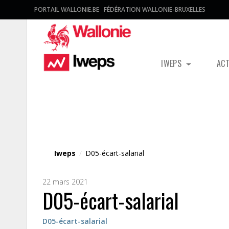
PORTAIL WALLONIE.BE
FÉDÉRATION WALLONIE-BRUXELLES
IWEPS
AC
Fichier média
Iweps
/
D05-écart-salarial
22 mars 2021
D05-écart-salarial
D05-écart-salarial