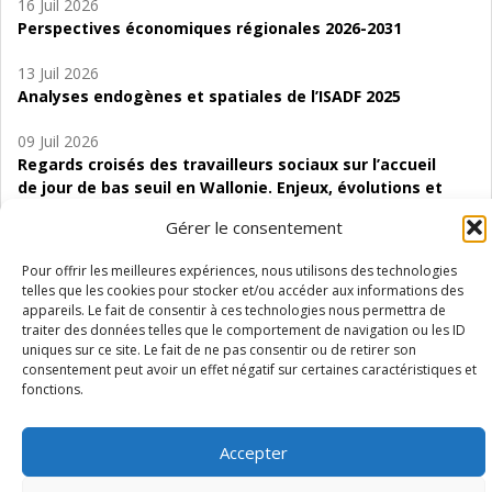
16 Juil 2026
Perspectives économiques régionales 2026-2031
13 Juil 2026
Analyses endogènes et spatiales de l’ISADF 2025
09 Juil 2026
Regards croisés des travailleurs sociaux sur l’accueil
de jour de bas seuil en Wallonie. Enjeux, évolutions et
perspectives
Gérer le consentement
06 Juil 2026
Pour offrir les meilleures expériences, nous utilisons des technologies
Étude d’évaluabilité des Structures
telles que les cookies pour stocker et/ou accéder aux informations des
d’accompagnement à l’autocréation d’emploi (SAACE)
appareils. Le fait de consentir à ces technologies nous permettra de
traiter des données telles que le comportement de navigation ou les ID
01 Juil 2026
uniques sur ce site. Le fait de ne pas consentir ou de retirer son
Pénurie du personnel infirmier :quels indicateurs
consentement peut avoir un effet négatif sur certaines caractéristiques et
fonctions.
d’offre de soins pour comprendre la situation en
Wallonie ?
Accepter