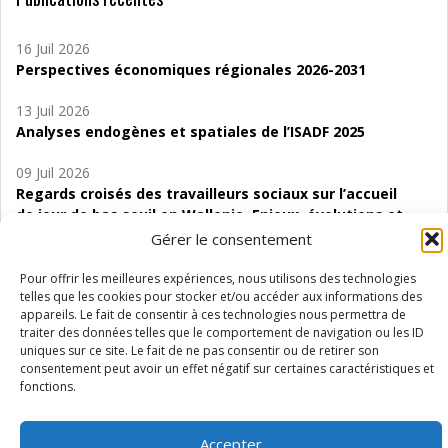
16 Juil 2026
Perspectives économiques régionales 2026-2031
13 Juil 2026
Analyses endogènes et spatiales de l’ISADF 2025
09 Juil 2026
Regards croisés des travailleurs sociaux sur l’accueil
de jour de bas seuil en Wallonie. Enjeux, évolutions et
perspectives
Gérer le consentement
06 Juil 2026
Pour offrir les meilleures expériences, nous utilisons des technologies
Étude d’évaluabilité des Structures
telles que les cookies pour stocker et/ou accéder aux informations des
appareils. Le fait de consentir à ces technologies nous permettra de
d’accompagnement à l’autocréation d’emploi (SAACE)
traiter des données telles que le comportement de navigation ou les ID
uniques sur ce site. Le fait de ne pas consentir ou de retirer son
01 Juil 2026
consentement peut avoir un effet négatif sur certaines caractéristiques et
Pénurie du personnel infirmier :quels indicateurs
fonctions.
d’offre de soins pour comprendre la situation en
Wallonie ?
Accepter