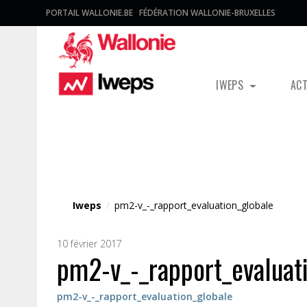
PORTAIL WALLONIE.BE
FÉDÉRATION WALLONIE-BRUXELLES
IWEPS
AC
Fichier média
Iweps
/
pm2-v_-_rapport_evaluation_globale
10 février 2017
pm2-v_-_rapport_evaluat
pm2-v_-_rapport_evaluation_globale