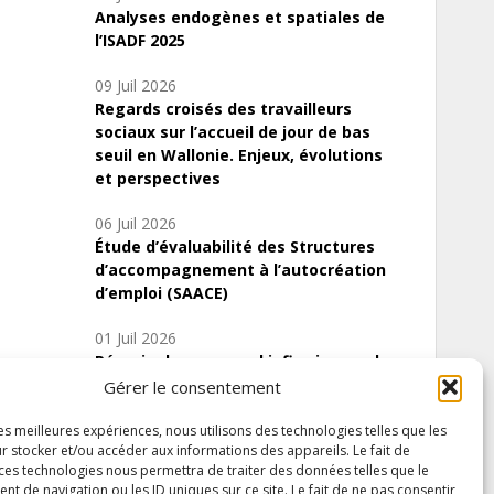
Analyses endogènes et spatiales de
l’ISADF 2025
09 Juil 2026
Regards croisés des travailleurs
sociaux sur l’accueil de jour de bas
seuil en Wallonie. Enjeux, évolutions
et perspectives
06 Juil 2026
Étude d’évaluabilité des Structures
d’accompagnement à l’autocréation
d’emploi (SAACE)
01 Juil 2026
Pénurie du personnel infirmier :quels
indicateurs d’offre de soins pour
Gérer le consentement
comprendre la situation en Wallonie ?
les meilleures expériences, nous utilisons des technologies telles que les
r stocker et/ou accéder aux informations des appareils. Le fait de
 ces technologies nous permettra de traiter des données telles que le
 de navigation ou les ID uniques sur ce site. Le fait de ne pas consentir