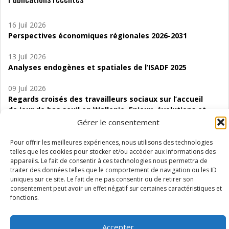
16 Juil 2026
Perspectives économiques régionales 2026-2031
13 Juil 2026
Analyses endogènes et spatiales de l’ISADF 2025
09 Juil 2026
Regards croisés des travailleurs sociaux sur l’accueil
de jour de bas seuil en Wallonie. Enjeux, évolutions et
perspectives
Gérer le consentement
06 Juil 2026
Pour offrir les meilleures expériences, nous utilisons des technologies
Étude d’évaluabilité des Structures
telles que les cookies pour stocker et/ou accéder aux informations des
appareils. Le fait de consentir à ces technologies nous permettra de
d’accompagnement à l’autocréation d’emploi (SAACE)
traiter des données telles que le comportement de navigation ou les ID
uniques sur ce site. Le fait de ne pas consentir ou de retirer son
01 Juil 2026
consentement peut avoir un effet négatif sur certaines caractéristiques et
Pénurie du personnel infirmier :quels indicateurs
fonctions.
d’offre de soins pour comprendre la situation en
Wallonie ?
Accepter