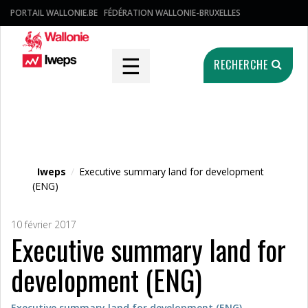
PORTAIL WALLONIE.BE
FÉDÉRATION WALLONIE-BRUXELLES
☰
RECHERCHE
Fichier média
Iweps
/
Executive summary land for development
(ENG)
10 février 2017
Executive summary land for
development (ENG)
Executive summary land for development (ENG)