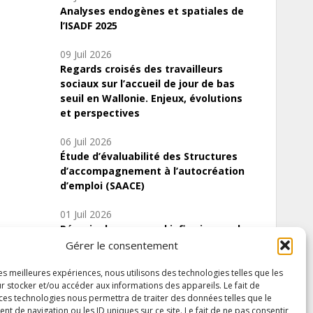
Analyses endogènes et spatiales de
l’ISADF 2025
09 Juil 2026
Regards croisés des travailleurs
sociaux sur l’accueil de jour de bas
seuil en Wallonie. Enjeux, évolutions
et perspectives
06 Juil 2026
Étude d’évaluabilité des Structures
d’accompagnement à l’autocréation
d’emploi (SAACE)
01 Juil 2026
Pénurie du personnel infirmier :quels
indicateurs d’offre de soins pour
Gérer le consentement
comprendre la situation en Wallonie ?
les meilleures expériences, nous utilisons des technologies telles que les
r stocker et/ou accéder aux informations des appareils. Le fait de
 ces technologies nous permettra de traiter des données telles que le
 de navigation ou les ID uniques sur ce site. Le fait de ne pas consentir