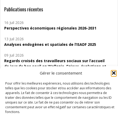
Publications récentes
16 Juil 2026
Perspectives économiques régionales 2026-2031
13 Juil 2026
Analyses endogènes et spatiales de l’ISADF 2025
09 Juil 2026
Regards croisés des travailleurs sociaux sur l’accueil
de jour de bas seuil en Wallonie. Enjeux, évolutions et
perspectives
Gérer le consentement
06 Juil 2026
Pour offrir les meilleures expériences, nous utilisons des technologies
Étude d’évaluabilité des Structures
telles que les cookies pour stocker et/ou accéder aux informations des
appareils. Le fait de consentir à ces technologies nous permettra de
d’accompagnement à l’autocréation d’emploi (SAACE)
traiter des données telles que le comportement de navigation ou les ID
uniques sur ce site. Le fait de ne pas consentir ou de retirer son
01 Juil 2026
consentement peut avoir un effet négatif sur certaines caractéristiques et
Pénurie du personnel infirmier :quels indicateurs
fonctions.
d’offre de soins pour comprendre la situation en