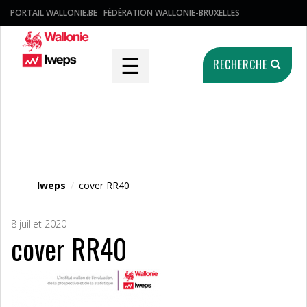
PORTAIL WALLONIE.BE
FÉDÉRATION WALLONIE-BRUXELLES
☰
RECHERCHE
Fichier média
Iweps
/
cover RR40
8 juillet 2020
cover RR40