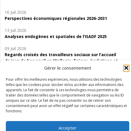
16 Juil 2026
Perspectives économiques régionales 2026-2031
13 Juil 2026
Analyses endogènes et spatiales de l’ISADF 2025
09 Juil 2026
Regards croisés des travailleurs sociaux sur l’accueil
de jour de bas seuil en Wallonie. Enjeux, évolutions et
perspectives
Gérer le consentement
06 Juil 2026
Pour offrir les meilleures expériences, nous utilisons des technologies
Étude d’évaluabilité des Structures
telles que les cookies pour stocker et/ou accéder aux informations des
appareils. Le fait de consentir à ces technologies nous permettra de
d’accompagnement à l’autocréation d’emploi (SAACE)
traiter des données telles que le comportement de navigation ou les ID
uniques sur ce site. Le fait de ne pas consentir ou de retirer son
01 Juil 2026
consentement peut avoir un effet négatif sur certaines caractéristiques et
Pénurie du personnel infirmier :quels indicateurs
fonctions.
d’offre de soins pour comprendre la situation en
Wallonie ?
Accepter