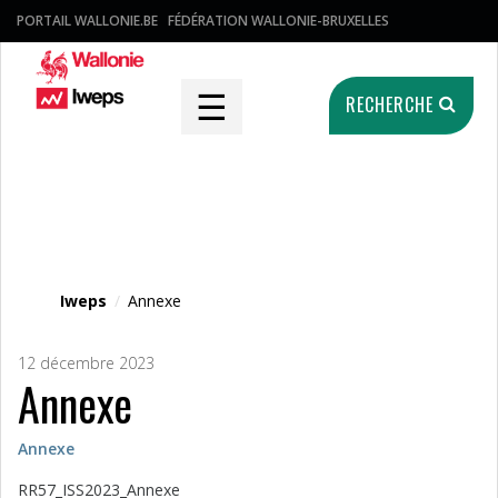
PORTAIL WALLONIE.BE
FÉDÉRATION WALLONIE-BRUXELLES
☰
RECHERCHE
Fichier média
Iweps
/
Annexe
12 décembre 2023
Annexe
Annexe
RR57_ISS2023_Annexe