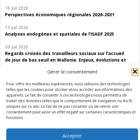
16 Juil 2026
Perspectives économiques régionales 2026-2031
13 Juil 2026
Analyses endogènes et spatiales de l’ISADF 2025
09 Juil 2026
Regards croisés des travailleurs sociaux sur l’accueil
de jour de bas seuil en Wallonie. Enjeux, évolutions et
perspectives
Gérer le consentement
06 Juil 2026
Pour offrir les meilleures expériences, nous utilisons des technologies
Étude d’évaluabilité des Structures
telles que les cookies pour stocker et/ou accéder aux informations des
d’accompagnement à l’autocréation d’emploi (SAACE)
appareils. Le fait de consentir à ces technologies nous permettra de
traiter des données telles que le comportement de navigation ou les ID
01 Juil 2026
uniques sur ce site. Le fait de ne pas consentir ou de retirer son
Pénurie du personnel infirmier :quels indicateurs
consentement peut avoir un effet négatif sur certaines caractéristiques et
fonctions.
d’offre de soins pour comprendre la situation en
Wallonie ?
Accepter