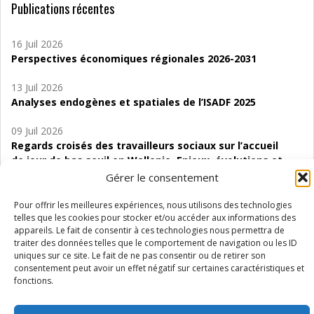
Publications récentes
16 Juil 2026
Perspectives économiques régionales 2026-2031
13 Juil 2026
Analyses endogènes et spatiales de l’ISADF 2025
09 Juil 2026
Regards croisés des travailleurs sociaux sur l’accueil
de jour de bas seuil en Wallonie. Enjeux, évolutions et
perspectives
Gérer le consentement
06 Juil 2026
Pour offrir les meilleures expériences, nous utilisons des technologies
Étude d’évaluabilité des Structures
telles que les cookies pour stocker et/ou accéder aux informations des
appareils. Le fait de consentir à ces technologies nous permettra de
d’accompagnement à l’autocréation d’emploi (SAACE)
traiter des données telles que le comportement de navigation ou les ID
uniques sur ce site. Le fait de ne pas consentir ou de retirer son
01 Juil 2026
consentement peut avoir un effet négatif sur certaines caractéristiques et
Pénurie du personnel infirmier :quels indicateurs
fonctions.
d’offre de soins pour comprendre la situation en
Wallonie ?