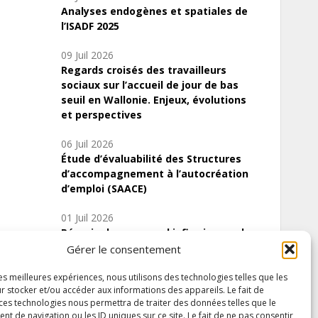
Analyses endogènes et spatiales de
l’ISADF 2025
09 Juil 2026
Regards croisés des travailleurs
sociaux sur l’accueil de jour de bas
seuil en Wallonie. Enjeux, évolutions
et perspectives
06 Juil 2026
Étude d’évaluabilité des Structures
d’accompagnement à l’autocréation
d’emploi (SAACE)
01 Juil 2026
Pénurie du personnel infirmier :quels
indicateurs d’offre de soins pour
Gérer le consentement
comprendre la situation en Wallonie ?
les meilleures expériences, nous utilisons des technologies telles que les
r stocker et/ou accéder aux informations des appareils. Le fait de
 ces technologies nous permettra de traiter des données telles que le
 de navigation ou les ID uniques sur ce site. Le fait de ne pas consentir