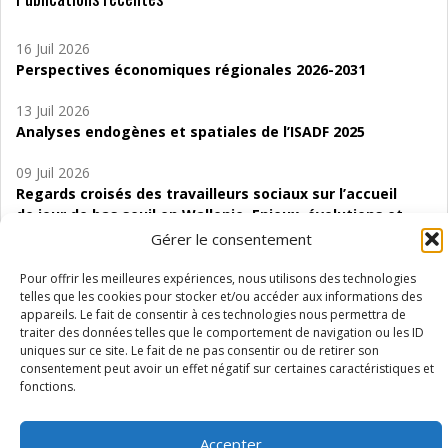
16 Juil 2026
Perspectives économiques régionales 2026-2031
13 Juil 2026
Analyses endogènes et spatiales de l’ISADF 2025
09 Juil 2026
Regards croisés des travailleurs sociaux sur l’accueil
de jour de bas seuil en Wallonie. Enjeux, évolutions et
perspectives
Gérer le consentement
06 Juil 2026
Pour offrir les meilleures expériences, nous utilisons des technologies
Étude d’évaluabilité des Structures
telles que les cookies pour stocker et/ou accéder aux informations des
appareils. Le fait de consentir à ces technologies nous permettra de
d’accompagnement à l’autocréation d’emploi (SAACE)
traiter des données telles que le comportement de navigation ou les ID
uniques sur ce site. Le fait de ne pas consentir ou de retirer son
01 Juil 2026
consentement peut avoir un effet négatif sur certaines caractéristiques et
Pénurie du personnel infirmier :quels indicateurs
fonctions.
d’offre de soins pour comprendre la situation en
Wallonie ?
Accepter