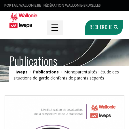
PORTAIL WALLONIE.BE
FÉDÉRATION WALLONIE-BRUXELLES
☰
RECHERCHE
Publications
Iweps
/
Publications
/
Monoparentalités : étude des
situations de garde d’enfants de parents séparés