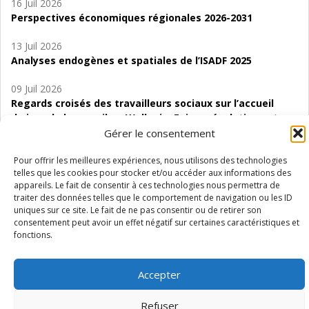
16 Juil 2026
Perspectives économiques régionales 2026-2031
13 Juil 2026
Analyses endogènes et spatiales de l’ISADF 2025
09 Juil 2026
Regards croisés des travailleurs sociaux sur l’accueil
de jour de bas seuil en Wallonie. Enjeux, évolutions et
perspectives
Gérer le consentement
06 Juil 2026
Pour offrir les meilleures expériences, nous utilisons des technologies
telles que les cookies pour stocker et/ou accéder aux informations des
Étude d’évaluabilité des Structures
appareils. Le fait de consentir à ces technologies nous permettra de
d’accompagnement à l’autocréation d’emploi (SAACE)
traiter des données telles que le comportement de navigation ou les ID
uniques sur ce site. Le fait de ne pas consentir ou de retirer son
01 Juil 2026
consentement peut avoir un effet négatif sur certaines caractéristiques et
Pénurie du personnel infirmier :quels indicateurs
fonctions.
d’offre de soins pour comprendre la situation en
Wallonie ?
Accepter
Refuser