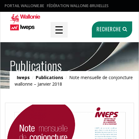
PORTAIL WALLONIE.BE
FÉDÉRATION WALLONIE-BRUXELLES
☰
RECHERCHE
Publications
Iweps
/
Publications
/
Note mensuelle de conjoncture
wallonne – Janvier 2018