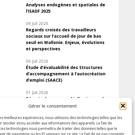
Analyses endogènes et spatiales de
l’ISADF 2025
09 Juil 2026
Regards croisés des travailleurs
sociaux sur l’accueil de jour de bas
seuil en Wallonie. Enjeux, évolutions
et perspectives
06 Juil 2026
Étude d’évaluabilité des Structures
d’accompagnement à l’autocréation
d’emploi (SAACE)
01 Juil 2026
Pénurie du personnel infirmier :quels
indicateurs d’offre de soins pour
Gérer le consentement
comprendre la situation en Wallonie ?
les meilleures expériences, nous utilisons des technologies telles que les
r stocker et/ou accéder aux informations des appareils. Le fait de
 ces technologies nous permettra de traiter des données telles que le
 de navigation ou les ID uniques sur ce site. Le fait de ne pas consentir