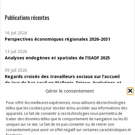
Publications récentes
16 Juil 2026
Perspectives économiques régionales 2026-2031
13 Juil 2026
Analyses endogènes et spatiales de l’ISADF 2025
09 Juil 2026
Regards croisés des travailleurs sociaux sur l’accueil
de jour de bas seuil en Wallonie. Enjeux, évolutions et
perspectives
Gérer le consentement
06 Juil 2026
Pour offrir les meilleures expériences, nous utilisons des technologies
Étude d’évaluabilité des Structures
telles que les cookies pour stocker et/ou accéder aux informations des
appareils. Le fait de consentir à ces technologies nous permettra de
d’accompagnement à l’autocréation d’emploi (SAACE)
traiter des données telles que le comportement de navigation ou les ID
uniques sur ce site. Le fait de ne pas consentir ou de retirer son
01 Juil 2026
consentement peut avoir un effet négatif sur certaines caractéristiques et
Pénurie du personnel infirmier :quels indicateurs