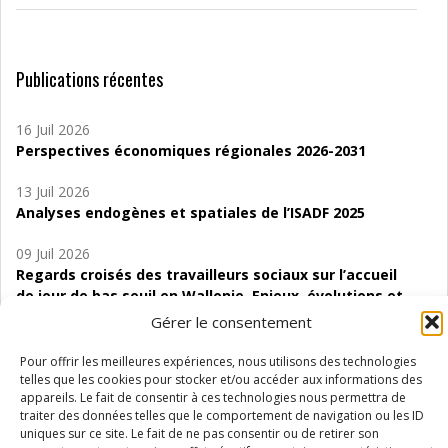
Publications récentes
16 Juil 2026
Perspectives économiques régionales 2026-2031
13 Juil 2026
Analyses endogènes et spatiales de l’ISADF 2025
09 Juil 2026
Regards croisés des travailleurs sociaux sur l’accueil
de jour de bas seuil en Wallonie. Enjeux, évolutions et
perspectives
Gérer le consentement
06 Juil 2026
Pour offrir les meilleures expériences, nous utilisons des technologies
Étude d’évaluabilité des Structures
telles que les cookies pour stocker et/ou accéder aux informations des
appareils. Le fait de consentir à ces technologies nous permettra de
d’accompagnement à l’autocréation d’emploi (SAACE)
traiter des données telles que le comportement de navigation ou les ID
uniques sur ce site. Le fait de ne pas consentir ou de retirer son
01 Juil 2026