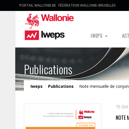
PORTAIL WALLONIE.BE
FÉDÉRATION WALLONIE-BRUXELLES
IWEPS
AC
Publications
Iweps
/
Publications
/
Note mensuelle de conjon
15 Oct
NOTE 