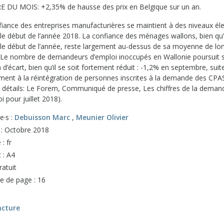
E DU MOIS: +2,35% de hausse des prix en Belgique sur un an.
fiance des entreprises manufacturières se maintient à des niveaux él
 le début de l’année 2018. La confiance des ménages wallons, bien qu’
 le début de l’année, reste largement au-dessus de sa moyenne de lo
 Le nombre de demandeurs d’emploi inoccupés en Wallonie poursuit s
 d’écart, bien qu’il se soit fortement réduit : -1,2% en septembre, suit
ent à la réintégration de personnes inscrites à la demande des CPA
e détails: Le Forem, Communiqué de presse, Les chiffres de la deman
i pour juillet 2018).
e·s :
Debuisson Marc
,
Meunier Olivier
n : Octobre 2018
: fr
 : A4
ratuit
 de page : 16
ncture