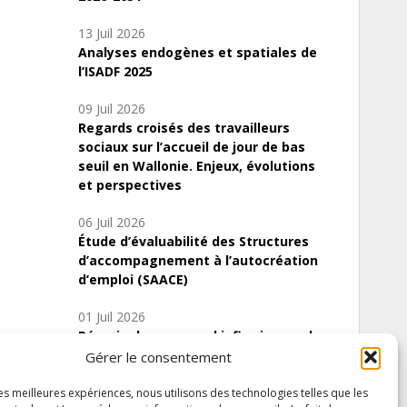
13 Juil 2026
Analyses endogènes et spatiales de
l’ISADF 2025
09 Juil 2026
Regards croisés des travailleurs
sociaux sur l’accueil de jour de bas
seuil en Wallonie. Enjeux, évolutions
et perspectives
06 Juil 2026
Étude d’évaluabilité des Structures
d’accompagnement à l’autocréation
d’emploi (SAACE)
01 Juil 2026
Pénurie du personnel infirmier :quels
indicateurs d’offre de soins pour
Gérer le consentement
comprendre la situation en Wallonie ?
les meilleures expériences, nous utilisons des technologies telles que les