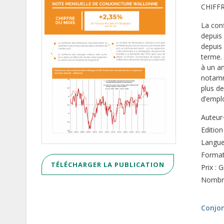
CHIFFR
La con
depuis
depuis
terme.
à un an
notamm
plus d
d’emplo
Auteur·
Editio
Langue 
Format
TÉLÉCHARGER LA PUBLICATION
Prix : G
Nombre
Conjo