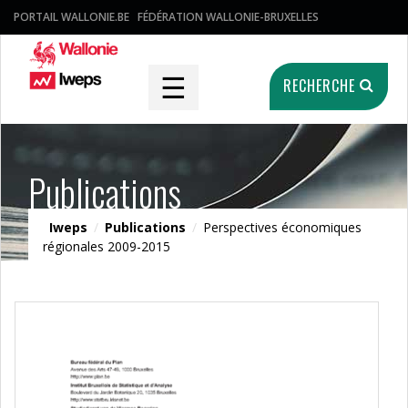
PORTAIL WALLONIE.BE
FÉDÉRATION WALLONIE-BRUXELLES
☰
RECHERCHE
Publications
Iweps
/
Publications
/
Perspectives économiques
régionales 2009-2015