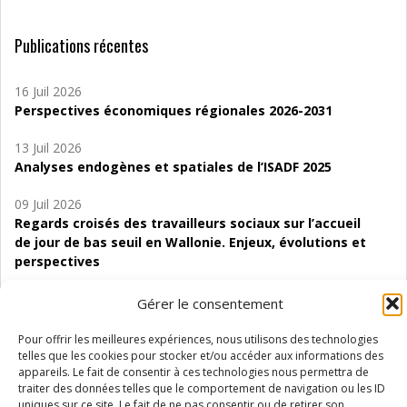
Publications récentes
16 Juil 2026
Perspectives économiques régionales 2026-2031
13 Juil 2026
Analyses endogènes et spatiales de l’ISADF 2025
09 Juil 2026
Regards croisés des travailleurs sociaux sur l’accueil
de jour de bas seuil en Wallonie. Enjeux, évolutions et
perspectives
06 Juil 2026
Gérer le consentement
Étude d’évaluabilité des Structures
d’accompagnement à l’autocréation d’emploi (SAACE)
Pour offrir les meilleures expériences, nous utilisons des technologies
telles que les cookies pour stocker et/ou accéder aux informations des
appareils. Le fait de consentir à ces technologies nous permettra de
01 Juil 2026
traiter des données telles que le comportement de navigation ou les ID
Pénurie du personnel infirmier :quels indicateurs
uniques sur ce site. Le fait de ne pas consentir ou de retirer son