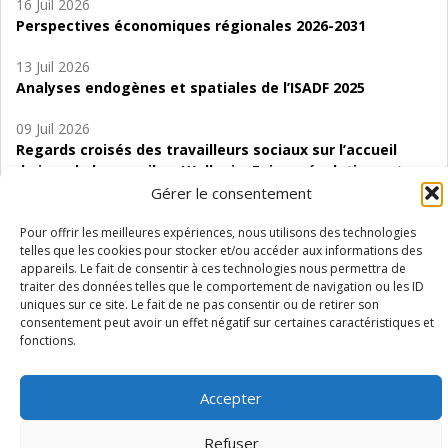
16 Juil 2026
Perspectives économiques régionales 2026-2031
13 Juil 2026
Analyses endogènes et spatiales de l’ISADF 2025
09 Juil 2026
Regards croisés des travailleurs sociaux sur l’accueil
de jour de bas seuil en Wallonie. Enjeux, évolutions et
perspectives
Gérer le consentement
06 Juil 2026
Pour offrir les meilleures expériences, nous utilisons des technologies
telles que les cookies pour stocker et/ou accéder aux informations des
Étude d’évaluabilité des Structures
appareils. Le fait de consentir à ces technologies nous permettra de
d’accompagnement à l’autocréation d’emploi (SAACE)
traiter des données telles que le comportement de navigation ou les ID
uniques sur ce site. Le fait de ne pas consentir ou de retirer son
01 Juil 2026
consentement peut avoir un effet négatif sur certaines caractéristiques et
Pénurie du personnel infirmier :quels indicateurs
fonctions.
d’offre de soins pour comprendre la situation en
Wallonie ?
Accepter
Refuser