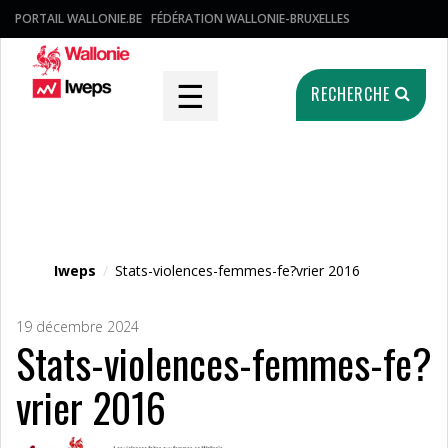
PORTAIL WALLONIE.BE
FÉDÉRATION WALLONIE-BRUXELLES
☰
RECHERCHE
Fichier média
Iweps
/
Stats-violences-femmes-fe?vrier 2016
19 décembre 2024
Stats-violences-femmes-fe?
vrier 2016