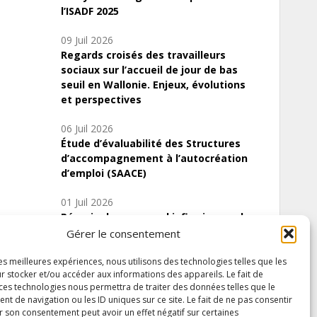
l’ISADF 2025
09 Juil 2026
Regards croisés des travailleurs
sociaux sur l’accueil de jour de bas
seuil en Wallonie. Enjeux, évolutions
et perspectives
06 Juil 2026
Étude d’évaluabilité des Structures
d’accompagnement à l’autocréation
d’emploi (SAACE)
01 Juil 2026
Pénurie du personnel infirmier :quels
indicateurs d’offre de soins pour
Gérer le consentement
comprendre la situation en Wallonie ?
les meilleures expériences, nous utilisons des technologies telles que les
r stocker et/ou accéder aux informations des appareils. Le fait de
 ces technologies nous permettra de traiter des données telles que le
 de navigation ou les ID uniques sur ce site. Le fait de ne pas consentir
Inscrivez-vous à notre newsletter
r son consentement peut avoir un effet négatif sur certaines