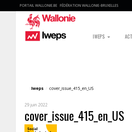
PORTAIL WALLONIE.BE
FÉDÉRATION WALLONIE-BRUXELLES
IWEPS
AC
Fichier média
Iweps
/
cover_issue_415_en_US
29 juin 2022
cover_issue_415_en_US