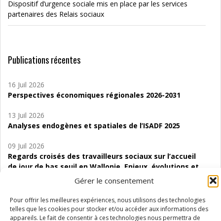
Dispositif d’urgence sociale mis en place par les services
partenaires des Relais sociaux
Publications récentes
16 Juil 2026
Perspectives économiques régionales 2026-2031
13 Juil 2026
Analyses endogènes et spatiales de l’ISADF 2025
09 Juil 2026
Regards croisés des travailleurs sociaux sur l’accueil
de jour de bas seuil en Wallonie. Enjeux, évolutions et
perspectives
Gérer le consentement
06 Juil 2026
Pour offrir les meilleures expériences, nous utilisons des technologies
Étude d’évaluabilité des Structures
telles que les cookies pour stocker et/ou accéder aux informations des
d’accompagnement à l’autocréation d’emploi (SAACE)
appareils. Le fait de consentir à ces technologies nous permettra de