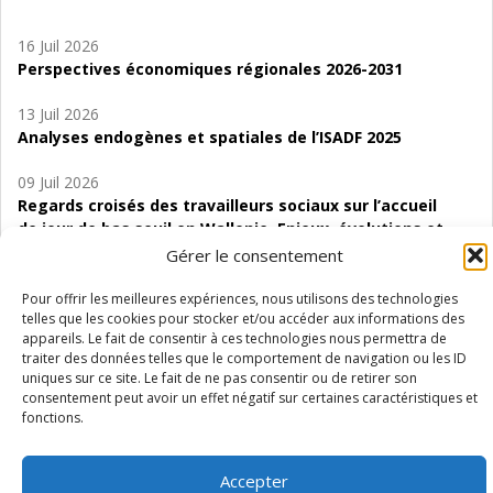
16 Juil 2026
Perspectives économiques régionales 2026-2031
13 Juil 2026
Analyses endogènes et spatiales de l’ISADF 2025
09 Juil 2026
Regards croisés des travailleurs sociaux sur l’accueil
de jour de bas seuil en Wallonie. Enjeux, évolutions et
perspectives
Gérer le consentement
06 Juil 2026
Pour offrir les meilleures expériences, nous utilisons des technologies
Étude d’évaluabilité des Structures
telles que les cookies pour stocker et/ou accéder aux informations des
appareils. Le fait de consentir à ces technologies nous permettra de
d’accompagnement à l’autocréation d’emploi (SAACE)
traiter des données telles que le comportement de navigation ou les ID
uniques sur ce site. Le fait de ne pas consentir ou de retirer son
01 Juil 2026
consentement peut avoir un effet négatif sur certaines caractéristiques et
Pénurie du personnel infirmier :quels indicateurs
fonctions.
d’offre de soins pour comprendre la situation en
Wallonie ?
Accepter