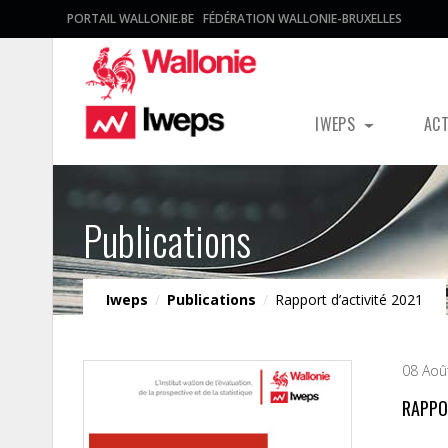
PORTAIL WALLONIE.BE
FÉDÉRATION WALLONIE-BRUXELLES
IWEPS
AC
Publications
Iweps
/
Publications
/
Rapport d’activité 2021
08 Aoû
RAPPO