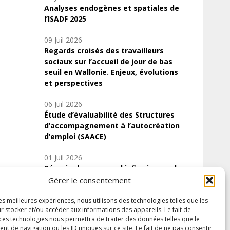
Analyses endogènes et spatiales de
l’ISADF 2025
09 Juil 2026
Regards croisés des travailleurs
sociaux sur l’accueil de jour de bas
seuil en Wallonie. Enjeux, évolutions
et perspectives
06 Juil 2026
Étude d’évaluabilité des Structures
d’accompagnement à l’autocréation
d’emploi (SAACE)
01 Juil 2026
Pénurie du personnel infirmier :quels
indicateurs d’offre de soins pour
Gérer le consentement
comprendre la situation en Wallonie ?
les meilleures expériences, nous utilisons des technologies telles que les
r stocker et/ou accéder aux informations des appareils. Le fait de
 ces technologies nous permettra de traiter des données telles que le
 de navigation ou les ID uniques sur ce site. Le fait de ne pas consentir