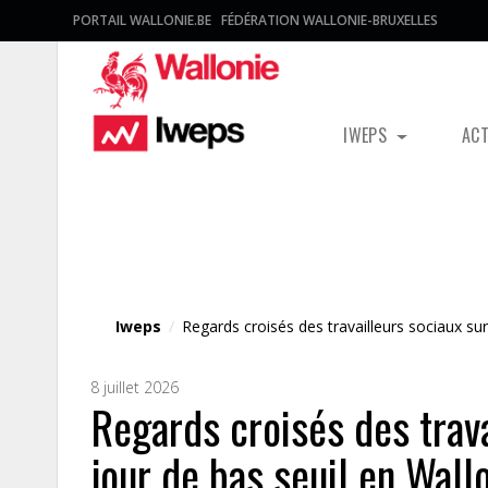
PORTAIL WALLONIE.BE
FÉDÉRATION WALLONIE-BRUXELLES
IWEPS
AC
Fichier média
Iweps
/
Regards croisés des travailleurs sociaux sur
8 juillet 2026
Regards croisés des trava
jour de bas seuil en Wallo