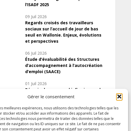
l’ISADF 2025
09 Juil 2026
Regards croisés des travailleurs
sociaux sur l’accueil de jour de bas
seuil en Wallonie. Enjeux, évolutions
et perspectives
06 Juil 2026
Étude d’évaluabilité des Structures
d’accompagnement à l’autocréation
d’emploi (SAACE)
01 Juil 2026
Pénurie du personnel infirmier :quels
indicateurs d’offre de soins pour
Gérer le consentement
comprendre la situation en Wallonie ?
les meilleures expériences, nous utilisons des technologies telles que les
r stocker et/ou accéder aux informations des appareils. Le fait de
 ces technologies nous permettra de traiter des données telles que le
 de navigation ou les ID uniques sur ce site. Le fait de ne pas consentir
Inscrivez-vous à notre newsletter
r son consentement peut avoir un effet négatif sur certaines