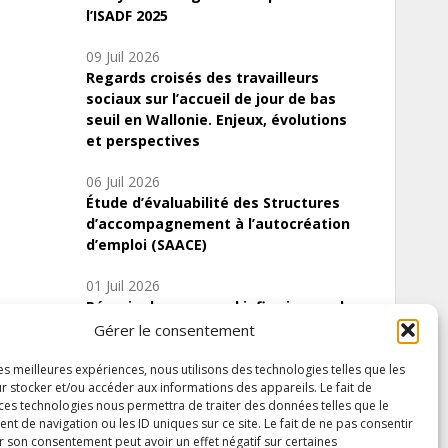
l’ISADF 2025
09 Juil 2026
Regards croisés des travailleurs
sociaux sur l’accueil de jour de bas
seuil en Wallonie. Enjeux, évolutions
et perspectives
06 Juil 2026
Étude d’évaluabilité des Structures
d’accompagnement à l’autocréation
d’emploi (SAACE)
01 Juil 2026
Pénurie du personnel infirmier :quels
indicateurs d’offre de soins pour
Gérer le consentement
comprendre la situation en Wallonie ?
les meilleures expériences, nous utilisons des technologies telles que les
r stocker et/ou accéder aux informations des appareils. Le fait de
 ces technologies nous permettra de traiter des données telles que le
 de navigation ou les ID uniques sur ce site. Le fait de ne pas consentir
Inscrivez-vous à notre newsletter
r son consentement peut avoir un effet négatif sur certaines