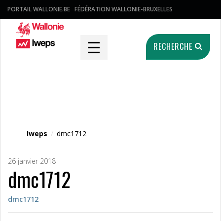
PORTAIL WALLONIE.BE
FÉDÉRATION WALLONIE-BRUXELLES
☰
RECHERCHE
Fichier média
Iweps
/
dmc1712
26 janvier 2018
dmc1712
dmc1712