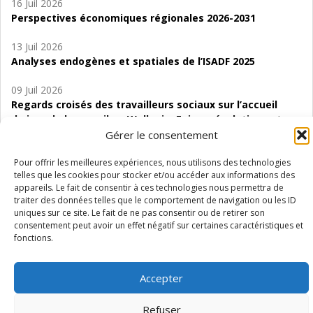
16 Juil 2026
Perspectives économiques régionales 2026-2031
13 Juil 2026
Analyses endogènes et spatiales de l’ISADF 2025
09 Juil 2026
Regards croisés des travailleurs sociaux sur l’accueil
de jour de bas seuil en Wallonie. Enjeux, évolutions et
perspectives
Gérer le consentement
06 Juil 2026
Pour offrir les meilleures expériences, nous utilisons des technologies
telles que les cookies pour stocker et/ou accéder aux informations des
Étude d’évaluabilité des Structures
appareils. Le fait de consentir à ces technologies nous permettra de
d’accompagnement à l’autocréation d’emploi (SAACE)
traiter des données telles que le comportement de navigation ou les ID
uniques sur ce site. Le fait de ne pas consentir ou de retirer son
01 Juil 2026
consentement peut avoir un effet négatif sur certaines caractéristiques et
Pénurie du personnel infirmier :quels indicateurs
fonctions.
d’offre de soins pour comprendre la situation en
Wallonie ?
Accepter
Refuser