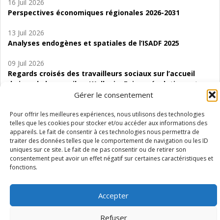
16 Juil 2026
Perspectives économiques régionales 2026-2031
13 Juil 2026
Analyses endogènes et spatiales de l’ISADF 2025
09 Juil 2026
Regards croisés des travailleurs sociaux sur l’accueil
de jour de bas seuil en Wallonie. Enjeux, évolutions et
perspectives
Gérer le consentement
06 Juil 2026
Pour offrir les meilleures expériences, nous utilisons des technologies
telles que les cookies pour stocker et/ou accéder aux informations des
Étude d’évaluabilité des Structures
appareils. Le fait de consentir à ces technologies nous permettra de
d’accompagnement à l’autocréation d’emploi (SAACE)
traiter des données telles que le comportement de navigation ou les ID
uniques sur ce site. Le fait de ne pas consentir ou de retirer son
01 Juil 2026
consentement peut avoir un effet négatif sur certaines caractéristiques et
Pénurie du personnel infirmier :quels indicateurs
fonctions.
d’offre de soins pour comprendre la situation en
Wallonie ?
Accepter
Refuser