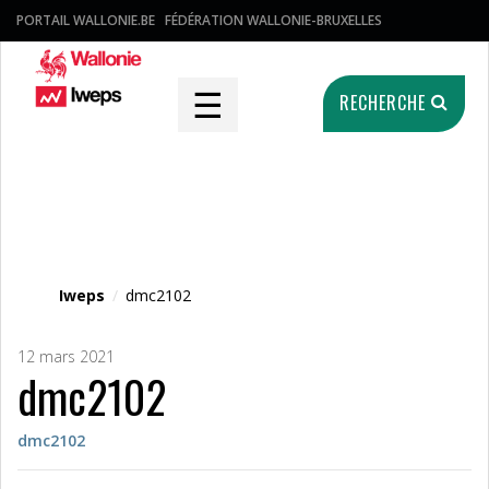
PORTAIL WALLONIE.BE
FÉDÉRATION WALLONIE-BRUXELLES
☰
RECHERCHE
Fichier média
Iweps
/
dmc2102
12 mars 2021
dmc2102
dmc2102