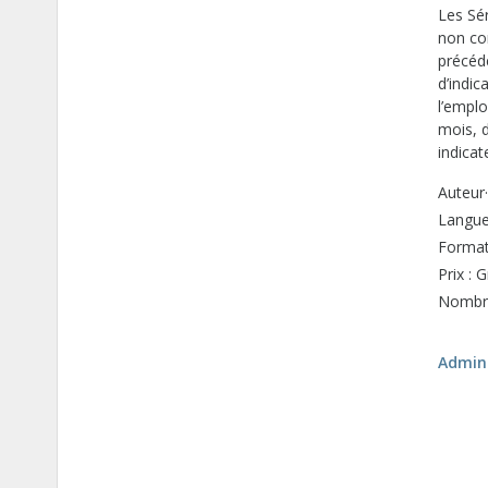
Les Sér
non co
précéde
d’indi
l’emplo
mois, d
indica
Auteur·
Langue 
Format
Prix : G
Nombre
Admini