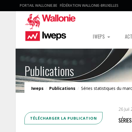
PORTAIL WALLONIE.BE
FÉDÉRATION WALLONIE-BRUXELLES
IWEPS
AC
Publications
Iweps
/
Publications
/
Séries statistiques du marc
26 Juil
TÉLÉCHARGER LA PUBLICATION
SÉRIE