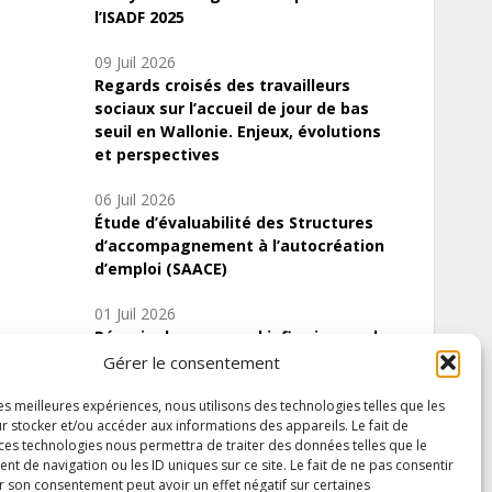
l’ISADF 2025
09 Juil 2026
Regards croisés des travailleurs
sociaux sur l’accueil de jour de bas
seuil en Wallonie. Enjeux, évolutions
et perspectives
06 Juil 2026
Étude d’évaluabilité des Structures
d’accompagnement à l’autocréation
d’emploi (SAACE)
01 Juil 2026
Pénurie du personnel infirmier :quels
indicateurs d’offre de soins pour
Gérer le consentement
comprendre la situation en Wallonie ?
les meilleures expériences, nous utilisons des technologies telles que les
r stocker et/ou accéder aux informations des appareils. Le fait de
 ces technologies nous permettra de traiter des données telles que le
 de navigation ou les ID uniques sur ce site. Le fait de ne pas consentir
Inscrivez-vous à notre newsletter
r son consentement peut avoir un effet négatif sur certaines