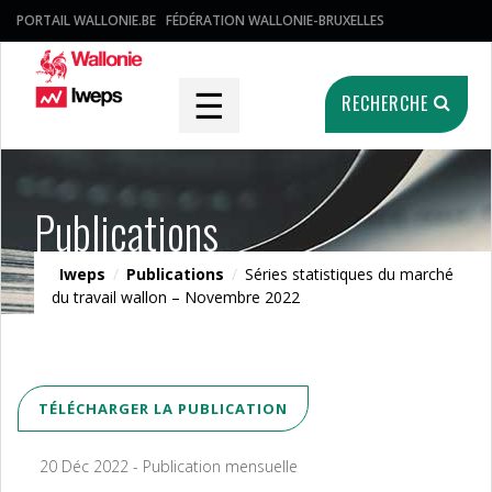
PORTAIL WALLONIE.BE
FÉDÉRATION WALLONIE-BRUXELLES
☰
RECHERCHE
Publications
Iweps
/
Publications
/
Séries statistiques du marché
du travail wallon – Novembre 2022
TÉLÉCHARGER LA PUBLICATION
20 Déc 2022 - Publication mensuelle