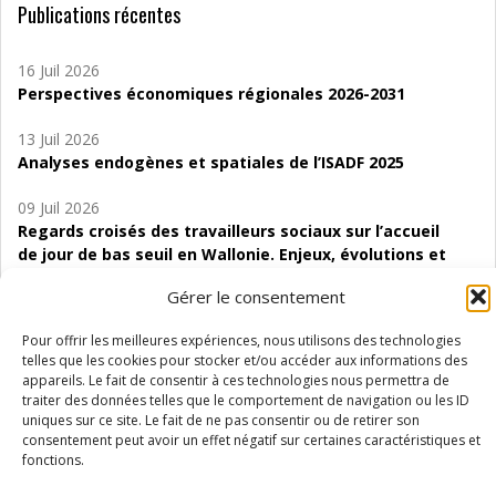
Publications récentes
16 Juil 2026
Perspectives économiques régionales 2026-2031
13 Juil 2026
Analyses endogènes et spatiales de l’ISADF 2025
09 Juil 2026
Regards croisés des travailleurs sociaux sur l’accueil
de jour de bas seuil en Wallonie. Enjeux, évolutions et
perspectives
Gérer le consentement
06 Juil 2026
Pour offrir les meilleures expériences, nous utilisons des technologies
Étude d’évaluabilité des Structures
telles que les cookies pour stocker et/ou accéder aux informations des
d’accompagnement à l’autocréation d’emploi (SAACE)
appareils. Le fait de consentir à ces technologies nous permettra de
traiter des données telles que le comportement de navigation ou les ID
01 Juil 2026
uniques sur ce site. Le fait de ne pas consentir ou de retirer son
Pénurie du personnel infirmier :quels indicateurs
consentement peut avoir un effet négatif sur certaines caractéristiques et
d’offre de soins pour comprendre la situation en
fonctions.
Wallonie ?