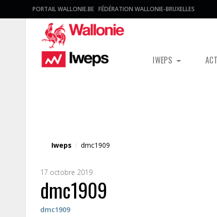
PORTAIL WALLONIE.BE
FÉDÉRATION WALLONIE-BRUXELLES
IWEPS
AC
Fichier média
Iweps
/
dmc1909
17 octobre 2019
dmc1909
dmc1909