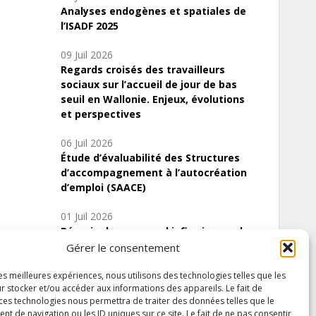
Analyses endogènes et spatiales de
l’ISADF 2025
09 Juil 2026
Regards croisés des travailleurs
sociaux sur l’accueil de jour de bas
seuil en Wallonie. Enjeux, évolutions
et perspectives
06 Juil 2026
Étude d’évaluabilité des Structures
d’accompagnement à l’autocréation
d’emploi (SAACE)
01 Juil 2026
Pénurie du personnel infirmier :quels
indicateurs d’offre de soins pour
Gérer le consentement
comprendre la situation en Wallonie ?
les meilleures expériences, nous utilisons des technologies telles que les
r stocker et/ou accéder aux informations des appareils. Le fait de
 ces technologies nous permettra de traiter des données telles que le
 de navigation ou les ID uniques sur ce site. Le fait de ne pas consentir