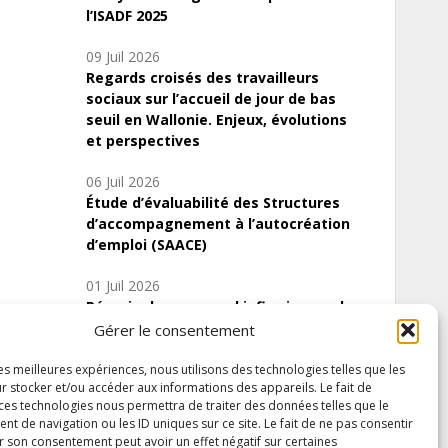
l’ISADF 2025
09 Juil 2026
Regards croisés des travailleurs
sociaux sur l’accueil de jour de bas
seuil en Wallonie. Enjeux, évolutions
et perspectives
06 Juil 2026
Étude d’évaluabilité des Structures
d’accompagnement à l’autocréation
d’emploi (SAACE)
01 Juil 2026
Pénurie du personnel infirmier :quels
indicateurs d’offre de soins pour
Gérer le consentement
comprendre la situation en Wallonie ?
les meilleures expériences, nous utilisons des technologies telles que les
r stocker et/ou accéder aux informations des appareils. Le fait de
 ces technologies nous permettra de traiter des données telles que le
 de navigation ou les ID uniques sur ce site. Le fait de ne pas consentir
Inscrivez-vous à notre newsletter
r son consentement peut avoir un effet négatif sur certaines