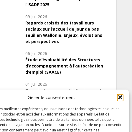
l’ISADF 2025
09 Juil 2026
Regards croisés des travailleurs
sociaux sur l’accueil de jour de bas
seuil en Wallonie. Enjeux, évolutions
et perspectives
06 Juil 2026
Étude d’évaluabilité des Structures
d’accompagnement à l’autocréation
d’emploi (SAACE)
01 Juil 2026
Pénurie du personnel infirmier :quels
indicateurs d’offre de soins pour
Gérer le consentement
comprendre la situation en Wallonie ?
les meilleures expériences, nous utilisons des technologies telles que les
r stocker et/ou accéder aux informations des appareils. Le fait de
 ces technologies nous permettra de traiter des données telles que le
 de navigation ou les ID uniques sur ce site. Le fait de ne pas consentir
Inscrivez-vous à notre newsletter
r son consentement peut avoir un effet négatif sur certaines