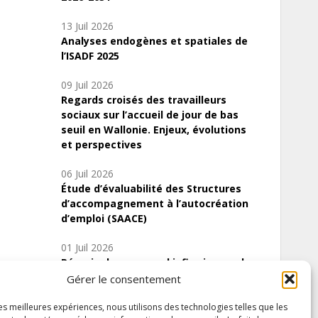
13 Juil 2026
Analyses endogènes et spatiales de
l’ISADF 2025
09 Juil 2026
Regards croisés des travailleurs
sociaux sur l’accueil de jour de bas
seuil en Wallonie. Enjeux, évolutions
et perspectives
06 Juil 2026
Étude d’évaluabilité des Structures
d’accompagnement à l’autocréation
d’emploi (SAACE)
01 Juil 2026
Pénurie du personnel infirmier :quels
indicateurs d’offre de soins pour
Gérer le consentement
comprendre la situation en Wallonie ?
les meilleures expériences, nous utilisons des technologies telles que les