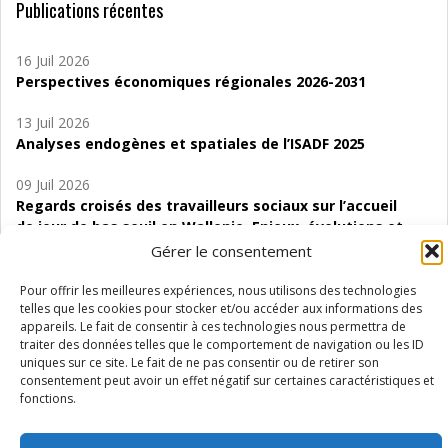
Publications récentes
16 Juil 2026
Perspectives économiques régionales 2026-2031
13 Juil 2026
Analyses endogènes et spatiales de l’ISADF 2025
09 Juil 2026
Regards croisés des travailleurs sociaux sur l’accueil
de jour de bas seuil en Wallonie. Enjeux, évolutions et
perspectives
Gérer le consentement
06 Juil 2026
Pour offrir les meilleures expériences, nous utilisons des technologies
Étude d’évaluabilité des Structures
telles que les cookies pour stocker et/ou accéder aux informations des
appareils. Le fait de consentir à ces technologies nous permettra de
d’accompagnement à l’autocréation d’emploi (SAACE)
traiter des données telles que le comportement de navigation ou les ID
uniques sur ce site. Le fait de ne pas consentir ou de retirer son
01 Juil 2026
consentement peut avoir un effet négatif sur certaines caractéristiques et
Pénurie du personnel infirmier :quels indicateurs
fonctions.
d’offre de soins pour comprendre la situation en
Wallonie ?