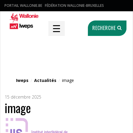
PORTAIL WALLONIE.BE
FÉDÉRATION WALLONIE-BRUXELLES
☰
RECHERCHE
Fichier média
Iweps
/
Actualités
/
image
15 décembre 2025
image