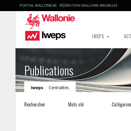
PORTAIL WALLONIE.BE
FÉDÉRATION WALLONIE-BRUXELLES
IWEPS
AC
Publications
Iweps
/
Centralités
Rechercher
Mots clé
Catégorie