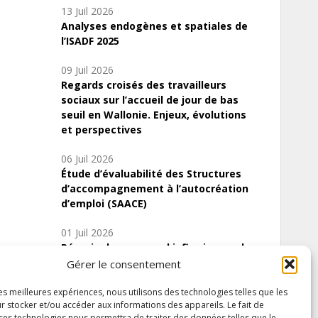
13 Juil 2026
Analyses endogènes et spatiales de
l’ISADF 2025
09 Juil 2026
Regards croisés des travailleurs
sociaux sur l’accueil de jour de bas
seuil en Wallonie. Enjeux, évolutions
et perspectives
06 Juil 2026
Étude d’évaluabilité des Structures
d’accompagnement à l’autocréation
d’emploi (SAACE)
01 Juil 2026
Pénurie du personnel infirmier :quels
indicateurs d’offre de soins pour
Gérer le consentement
comprendre la situation en Wallonie ?
les meilleures expériences, nous utilisons des technologies telles que les
r stocker et/ou accéder aux informations des appareils. Le fait de
 ces technologies nous permettra de traiter des données telles que le