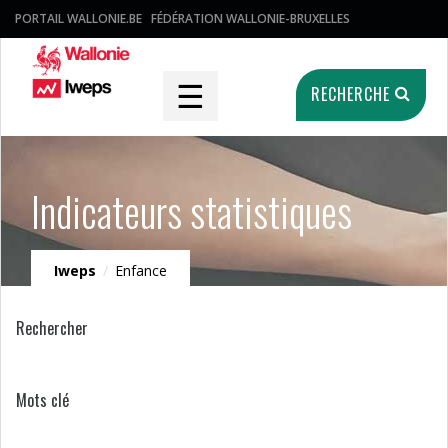
PORTAIL WALLONIE.BE
FÉDÉRATION WALLONIE-BRUXELLES
☰
RECHERCHE
Indicateurs statistiques
Iweps
/
Enfance
Rechercher
Mots clé