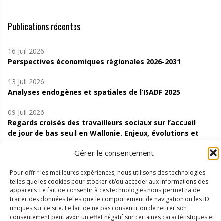
Publications récentes
16 Juil 2026
Perspectives économiques régionales 2026-2031
13 Juil 2026
Analyses endogènes et spatiales de l’ISADF 2025
09 Juil 2026
Regards croisés des travailleurs sociaux sur l’accueil
de jour de bas seuil en Wallonie. Enjeux, évolutions et
perspectives
Gérer le consentement
06 Juil 2026
Pour offrir les meilleures expériences, nous utilisons des technologies
Étude d’évaluabilité des Structures
telles que les cookies pour stocker et/ou accéder aux informations des
d’accompagnement à l’autocréation d’emploi (SAACE)
appareils. Le fait de consentir à ces technologies nous permettra de
traiter des données telles que le comportement de navigation ou les ID
01 Juil 2026
uniques sur ce site. Le fait de ne pas consentir ou de retirer son
Pénurie du personnel infirmier :quels indicateurs
consentement peut avoir un effet négatif sur certaines caractéristiques et