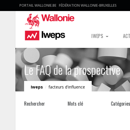
PORTAIL WALLONIE.BE
FÉDÉRATION WALLONIE-BRUXELLES
IWEPS
AC
Le FAQ de la prospective
Iweps
/
facteurs d'influence
Rechercher
Mots clé
Catégorie