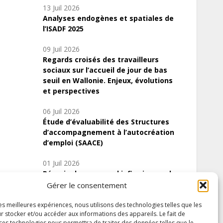
13 Juil 2026
Analyses endogènes et spatiales de
l’ISADF 2025
09 Juil 2026
Regards croisés des travailleurs
sociaux sur l’accueil de jour de bas
seuil en Wallonie. Enjeux, évolutions
et perspectives
06 Juil 2026
Étude d’évaluabilité des Structures
d’accompagnement à l’autocréation
d’emploi (SAACE)
01 Juil 2026
Pénurie du personnel infirmier :quels
indicateurs d’offre de soins pour
Gérer le consentement
comprendre la situation en Wallonie ?
les meilleures expériences, nous utilisons des technologies telles que les
r stocker et/ou accéder aux informations des appareils. Le fait de
 ces technologies nous permettra de traiter des données telles que le