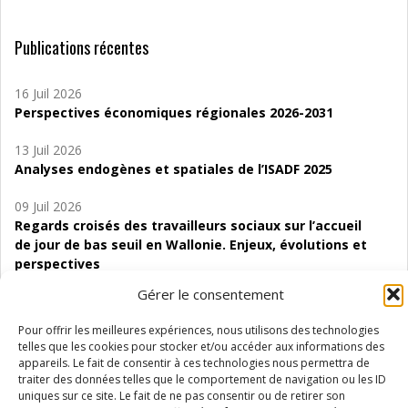
Publications récentes
16 Juil 2026
Perspectives économiques régionales 2026-2031
13 Juil 2026
Analyses endogènes et spatiales de l’ISADF 2025
09 Juil 2026
Regards croisés des travailleurs sociaux sur l’accueil
de jour de bas seuil en Wallonie. Enjeux, évolutions et
perspectives
Gérer le consentement
06 Juil 2026
Étude d’évaluabilité des Structures
Pour offrir les meilleures expériences, nous utilisons des technologies
d’accompagnement à l’autocréation d’emploi (SAACE)
telles que les cookies pour stocker et/ou accéder aux informations des
appareils. Le fait de consentir à ces technologies nous permettra de
01 Juil 2026
traiter des données telles que le comportement de navigation ou les ID
Pénurie du personnel infirmier :quels indicateurs
uniques sur ce site. Le fait de ne pas consentir ou de retirer son