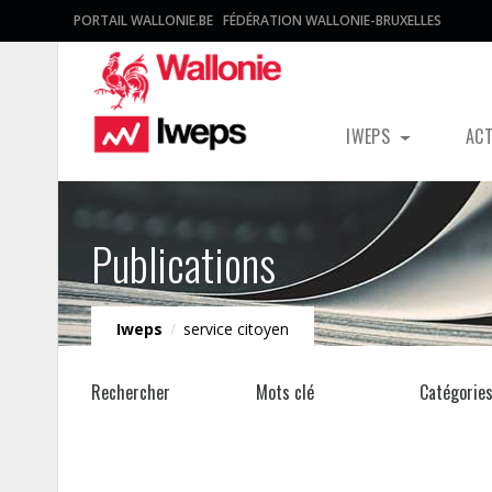
PORTAIL WALLONIE.BE
FÉDÉRATION WALLONIE-BRUXELLES
IWEPS
AC
Publications
Iweps
/
service citoyen
Rechercher
Mots clé
Catégorie