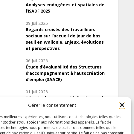
Analyses endogènes et spatiales de
l’ISADF 2025
09 Juil 2026
Regards croisés des travailleurs
sociaux sur l’accueil de jour de bas
seuil en Wallonie. Enjeux, évolutions
et perspectives
06 Juil 2026
Étude d’évaluabilité des Structures
d’accompagnement à l’autocréation
d’emploi (SAACE)
01 Juil 2026
Pénurie du personnel infirmier :quels
indicateurs d’offre de soins pour
Gérer le consentement
comprendre la situation en Wallonie ?
les meilleures expériences, nous utilisons des technologies telles que les
r stocker et/ou accéder aux informations des appareils. Le fait de
 ces technologies nous permettra de traiter des données telles que le
 de navigation ou les ID uniques sur ce site. Le fait de ne pas consentir