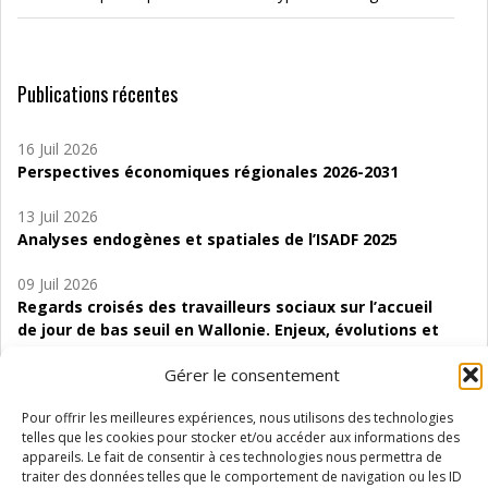
Publications récentes
16 Juil 2026
Perspectives économiques régionales 2026-2031
13 Juil 2026
Analyses endogènes et spatiales de l’ISADF 2025
09 Juil 2026
Regards croisés des travailleurs sociaux sur l’accueil
de jour de bas seuil en Wallonie. Enjeux, évolutions et
perspectives
Gérer le consentement
06 Juil 2026
Pour offrir les meilleures expériences, nous utilisons des technologies
Étude d’évaluabilité des Structures
telles que les cookies pour stocker et/ou accéder aux informations des
d’accompagnement à l’autocréation d’emploi (SAACE)
appareils. Le fait de consentir à ces technologies nous permettra de
traiter des données telles que le comportement de navigation ou les ID
01 Juil 2026