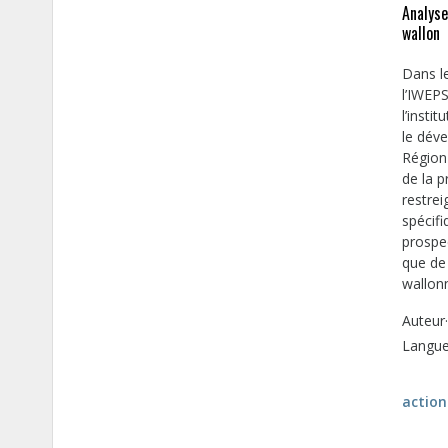
Analyse
wallon
Dans l
l’IWEP
l’insti
le dév
Région 
de la p
restrei
spécifi
prospec
que de 
wallon
Auteur·
Langue 
action