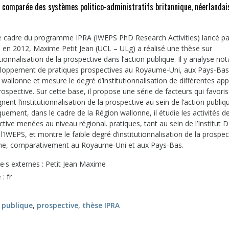
 comparée des systèmes politico-administratifs britannique, néerlandai
e cadre du programme IPRA (IWEPS PhD Research Activities) lancé pa
S en 2012, Maxime Petit Jean (UCL – ULg) a réalisé une thèse sur
tutionnalisation de la prospective dans l’action publique. Il y analyse 
eloppement de pratiques prospectives au Royaume-Uni, aux Pays-Bas
wallonne et mesure le degré d’institutionnalisation de différentes ap
rospective. Sur cette base, il propose une série de facteurs qui favori
gnent l’institutionnalisation de la prospective au sein de l’action publiq
quement, dans le cadre de la Région wallonne, il étudie les activités d
tive menées au niveau régional. pratiques, tant au sein de l’Institut 
l’IWEPS, et montre le faible degré d’institutionnalisation de la prospec
ne, comparativement au Royaume-Uni et aux Pays-Bas.
e·s externes : Petit Jean Maxime
: fr
 publique
,
prospective
,
thèse IPRA