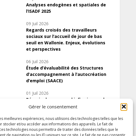
Analyses endogènes et spatiales de
l’ISADF 2025
09 Juil 2026
Regards croisés des travailleurs
sociaux sur l’accueil de jour de bas
seuil en Wallonie. Enjeux, évolutions
et perspectives
06 Juil 2026
Étude d’évaluabilité des Structures
d’accompagnement à l’autocréation
d’emploi (SAACE)
01 Juil 2026
Pénurie du personnel infirmier :quels
indicateurs d’offre de soins pour
Gérer le consentement
comprendre la situation en Wallonie ?
les meilleures expériences, nous utilisons des technologies telles que les
r stocker et/ou accéder aux informations des appareils. Le fait de
 ces technologies nous permettra de traiter des données telles que le
 de navigation ou les ID uniques sur ce site. Le fait de ne pas consentir