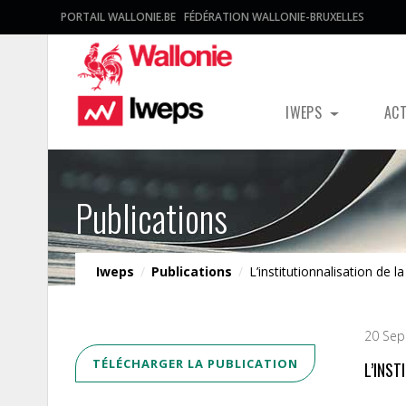
PORTAIL WALLONIE.BE
FÉDÉRATION WALLONIE-BRUXELLES
IWEPS
AC
Publications
Iweps
/
Publications
/
L’institutionnalisation de l
20 Sep
TÉLÉCHARGER LA PUBLICATION
L’INS