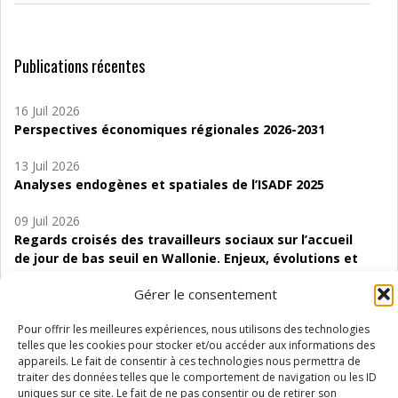
Publications récentes
16 Juil 2026
Perspectives économiques régionales 2026-2031
13 Juil 2026
Analyses endogènes et spatiales de l’ISADF 2025
09 Juil 2026
Regards croisés des travailleurs sociaux sur l’accueil
de jour de bas seuil en Wallonie. Enjeux, évolutions et
perspectives
Gérer le consentement
06 Juil 2026
Pour offrir les meilleures expériences, nous utilisons des technologies
Étude d’évaluabilité des Structures
telles que les cookies pour stocker et/ou accéder aux informations des
d’accompagnement à l’autocréation d’emploi (SAACE)
appareils. Le fait de consentir à ces technologies nous permettra de
traiter des données telles que le comportement de navigation ou les ID
01 Juil 2026
uniques sur ce site. Le fait de ne pas consentir ou de retirer son