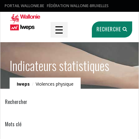
PORTAIL WALLONIE.BE
FÉDÉRATION WALLONIE-BRUXELLES
☰
RECHERCHE
Indicateurs statistiques
Iweps
/
Violences physique
Rechercher
Mots clé