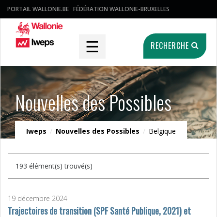
PORTAIL WALLONIE.BE
FÉDÉRATION WALLONIE-BRUXELLES
☰
RECHERCHE
Nouvelles des Possibles
Iweps
/
Nouvelles des Possibles
/
Belgique
193 élément(s) trouvé(s)
19 décembre 2024
Trajectoires de transition (SPF Santé Publique, 2021) et