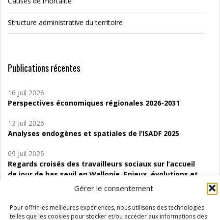
Causes de mortalité
Structure administrative du territoire
Publications récentes
16 Juil 2026
Perspectives économiques régionales 2026-2031
13 Juil 2026
Analyses endogènes et spatiales de l’ISADF 2025
09 Juil 2026
Regards croisés des travailleurs sociaux sur l’accueil
de jour de bas seuil en Wallonie. Enjeux, évolutions et
perspectives
Gérer le consentement
06 Juil 2026
Pour offrir les meilleures expériences, nous utilisons des technologies
Étude d’évaluabilité des Structures
telles que les cookies pour stocker et/ou accéder aux informations des